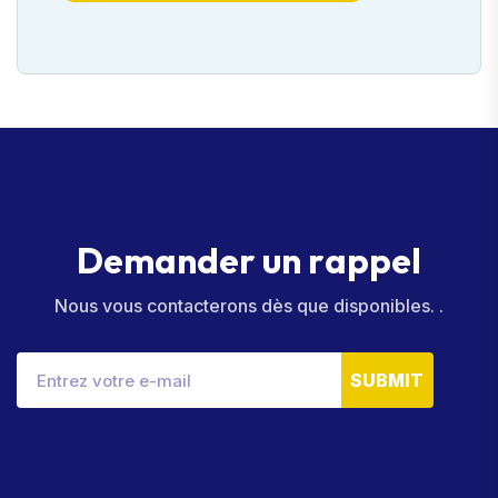
D
e
m
a
n
d
e
r
u
n
r
a
p
p
e
l
Nous vous contacterons dès que disponibles. .
SUBMIT