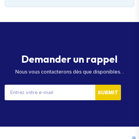
D
e
m
a
n
d
e
r
u
n
r
a
p
p
e
l
Nous vous contacterons dès que disponibles. .
SUBMIT